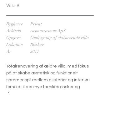
Villa A
Bygherre
Privat
Arkitekt
rasmusrasmus ApS
Opgave
Ombygning af eksisterende villa
Lokation
Risskov
År
2017
Totalrenovering af ældre villa, med fokus
på at skabe æstetisk og funktionelt
sammenspil mellem eksteriør og interiør i
forhold til den nye families ønsker og
drømme.
Villaens tre plan er tegnet og indrettet
med et sikkert materialevalg og
unikaløsninger, hvor bl.a. badeværelser,
køkken og walk-in er arkitekttegnet og
snedkerfremstillet.