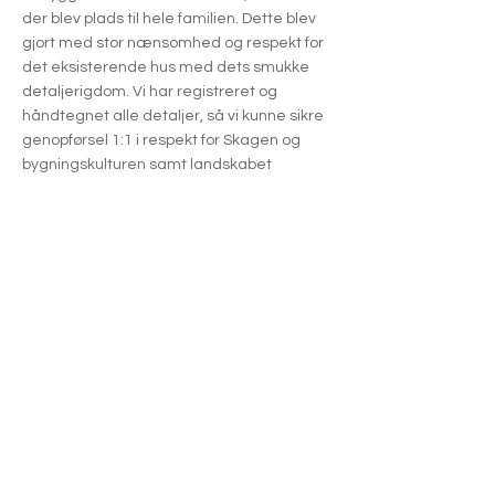
der blev plads til hele familien. Dette blev
gjort med stor nænsomhed og respekt for
det eksisterende hus med dets smukke
detaljerigdom. Vi har registreret og
håndtegnet alle detaljer, så vi kunne sikre
genopførsel 1:1 i respekt for Skagen og
bygningskulturen samt landskabet
omkring.
Huset ligger placeret på kanten mellem
klit, strand og vand. Udendørsområderne
er tilpasset det eksisterende terræn i
både størrelse og udformning, mens
materialepaletten udgøres af
vejrbestandige naturmaterialer afstemt
med stedets naturlige beplantning.
Indvendigt er huset ’totalrestaureret’ efter
dets oprindelige karakter. Vi har tilføjet
moderne funktioner, og tegnet alle de
specialdesignede snedkerløsninger som
gør brugen af huset nutidig og moderne,