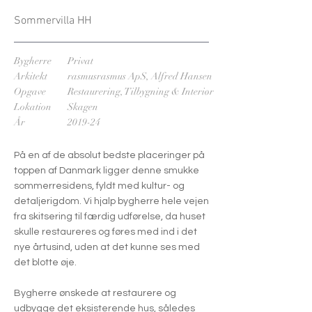
Sommervilla HH
Bygherre
Privat
Arkitekt
rasmusrasmus ApS, Alfred Hansen
Opgave
Restaurering, Tilbygning & Interiør
Lokation
Skagen
År
2019-24
På en af de absolut bedste placeringer på
toppen af Danmark ligger denne smukke
sommerresidens, fyldt med kultur- og
detaljerigdom. Vi hjalp bygherre hele vejen
fra skitsering til færdig udførelse, da huset
skulle restaureres og føres med ind i det
nye årtusind, uden at det kunne ses med
det blotte øje.
Bygherre ønskede at restaurere og
udbygge det eksisterende hus, således